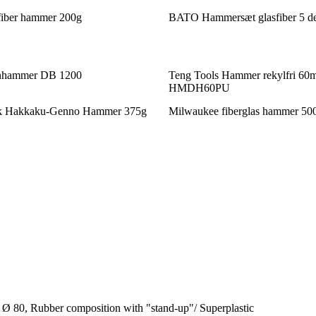
fiber hammer 200g
BATO Hammersæt glasfiber 5 de
anhammer DB 1200
Teng Tools Hammer rekylfri 60
HMDH60PU
sk Hakkaku-Genno Hammer 375g
Milwaukee fiberglas hammer 50
 Ø 80, Rubber composition with "stand-up"/ Superplastic