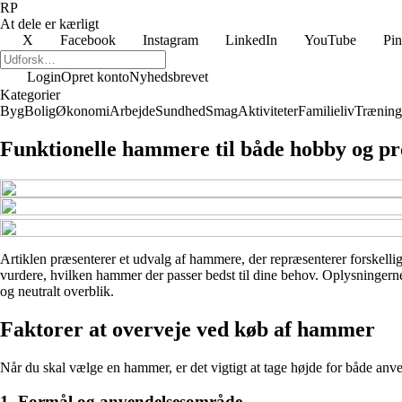
RP
At dele er kærligt
X
Facebook
Instagram
LinkedIn
YouTube
Pin
Login
Opret konto
Nyhedsbrevet
Kategorier
Byg
Bolig
Økonomi
Arbejde
Sundhed
Smag
Aktiviteter
Familieliv
Træning
Funktionelle hammere til både hobby og pr
Artiklen præsenterer et udvalg af hammere, der repræsenterer forskellig
vurdere, hvilken hammer der passer bedst til dine behov. Oplysningerne 
og neutralt overblik.
Faktorer at overveje ved køb af hammer
Når du skal vælge en hammer, er det vigtigt at tage højde for både anven
1. Formål og anvendelsesområde