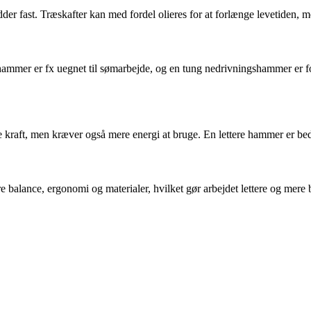
sidder fast. Træskafter kan med fordel olieres for at forlænge levetiden,
mer er fx uegnet til sømarbejde, og en tung nedrivningshammer er for v
kraft, men kræver også mere energi at bruge. En lettere hammer er bedr
e balance, ergonomi og materialer, hvilket gør arbejdet lettere og mere 