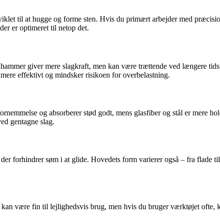
klet til at hugge og forme sten. Hvis du primært arbejder med præcis
er er optimeret til netop det.
hammer giver mere slagkraft, men kan være trættende ved længere tids b
mere effektivt og mindsker risikoen for overbelastning.
isk fornemmelse og absorberer stød godt, mens glasfiber og stål er mere
ved gentagne slag.
der forhindrer søm i at glide. Hovedets form varierer også – fra flade t
kan være fin til lejlighedsvis brug, men hvis du bruger værktøjet ofte, 