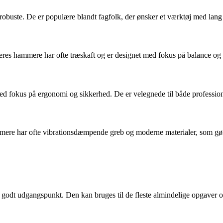
robuste. De er populære blandt fagfolk, der ønsker et værktøj med lang
es hammere har ofte træskaft og er designet med fokus på balance og ko
d fokus på ergonomi og sikkerhed. De er velegnede til både profession
mmere har ofte vibrationsdæmpende greb og moderne materialer, som gør
dt udgangspunkt. Den kan bruges til de fleste almindelige opgaver og