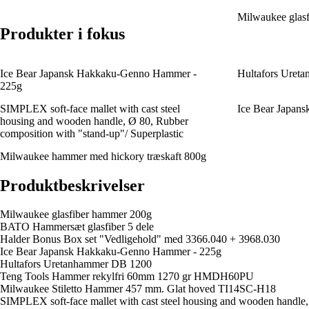
Milwaukee glas
Produkter i fokus
Ice Bear Japansk Hakkaku-Genno Hammer -
Hultafors Uret
225g
SIMPLEX soft-face mallet with cast steel
Ice Bear Japan
housing and wooden handle, Ø 80, Rubber
composition with "stand-up"/ Superplastic
Milwaukee hammer med hickory træskaft 800g
Produktbeskrivelser
Milwaukee glasfiber hammer 200g
BATO Hammersæt glasfiber 5 dele
Halder Bonus Box set "Vedligehold" med 3366.040 + 3968.030
Ice Bear Japansk Hakkaku-Genno Hammer - 225g
Hultafors Uretanhammer DB 1200
Teng Tools Hammer rekylfri 60mm 1270 gr HMDH60PU
Milwaukee Stiletto Hammer 457 mm. Glat hoved TI14SC-H18
SIMPLEX soft-face mallet with cast steel housing and wooden handle,