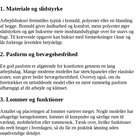
1. Materiale og slidstyrke
Arbejdsbukser fremstilles typisk i bomuld, polyester eller en blanding
af begge. Bomuld giver åndbarhed og komfort, mens polyester øger
slidstyrken og gør bukserne mere modstandsdygtige over for snavs og
fugt. Til krævende opgaver kan bukser med forstærkninger i knæ og
lår forlænge levetiden betydeligt.
2. Pasform og bevægelsesfrihed
En god pasform er afgørende for komforten gennem en lang
arbejdsdag. Mange moderne modeller har stretchpaneler eller elastiske
zoner, som giver bedre bevægelsesfrihed. Overvej også, om du
foretrækker en tætsiddende model eller en mere rummelig pasform
afhængigt af dit arbejde og klimaet.
3. Lommer og funktioner
Antallet og placeringen af lommer varierer meget. Nogle modeller har
aftagelige hængelommer, lommer til knæpuder og særlige rum til
værktøj, mobiltelefon eller tommestok. Tænk over, hvilke funktioner
du reelt bruger i hverdagen, så du får en praktisk løsning uden
unødvendige detaljer.