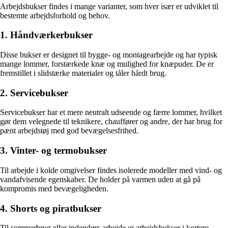
Arbejdsbukser findes i mange varianter, som hver især er udviklet til
bestemte arbejdsforhold og behov.
1. Håndværkerbukser
Disse bukser er designet til bygge- og montagearbejde og har typisk
mange lommer, forstærkede knæ og mulighed for knæpuder. De er
fremstillet i slidstærke materialer og tåler hårdt brug.
2. Servicebukser
Servicebukser har et mere neutralt udseende og færre lommer, hvilket
gør dem velegnede til teknikere, chauffører og andre, der har brug for
pænt arbejdstøj med god bevægelsesfrihed.
3. Vinter- og termobukser
Til arbejde i kolde omgivelser findes isolerede modeller med vind- og
vandafvisende egenskaber. De holder på varmen uden at gå på
kompromis med bevægeligheden.
4. Shorts og piratbukser
Til sommerbrug eller indendørs arbejde er arbejdsbukser i kortere