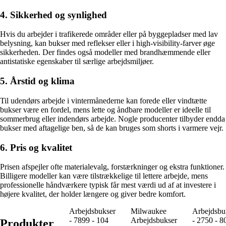
4. Sikkerhed og synlighed
Hvis du arbejder i trafikerede områder eller på byggepladser med lav
belysning, kan bukser med reflekser eller i high-visibility-farver øge
sikkerheden. Der findes også modeller med brandhæmmende eller
antistatiske egenskaber til særlige arbejdsmiljøer.
5. Årstid og klima
Til udendørs arbejde i vintermånederne kan forede eller vindtætte
bukser være en fordel, mens lette og åndbare modeller er ideelle til
sommerbrug eller indendørs arbejde. Nogle producenter tilbyder endda
bukser med aftagelige ben, så de kan bruges som shorts i varmere vejr.
6. Pris og kvalitet
Prisen afspejler ofte materialevalg, forstærkninger og ekstra funktioner.
Billigere modeller kan være tilstrækkelige til lettere arbejde, mens
professionelle håndværkere typisk får mest værdi ud af at investere i
højere kvalitet, der holder længere og giver bedre komfort.
Arbejdsbukser
Milwaukee
Arbejdsbu
- 7899 - 104
Arbejdsbukser
- 2750 - 8
Produkter