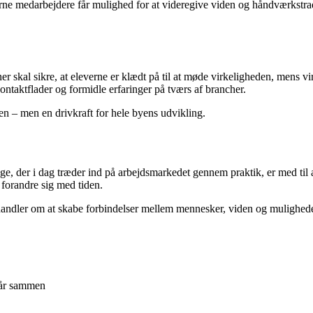
ne medarbejdere får mulighed for at videregive viden og håndværkstradi
r skal sikre, at eleverne er klædt på til at møde virkeligheden, mens v
taktflader og formidle erfaringer på tværs af brancher.
sen – men en drivkraft for hele byens udvikling.
unge, der i dag træder ind på arbejdsmarkedet gennem praktik, er med til 
 forandre sig med tiden.
handler om at skabe forbindelser mellem mennesker, viden og muligheder
går sammen