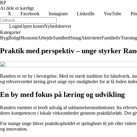
RP
At dele er kærligt
X
Facebook
Instagram
LinkedIn
YouTube
Pin
Login
Opret konto
Nyhedsbrevet
Kategorier
Byg
Bolig
Økonomi
Arbejde
Sundhed
Smag
Aktiviteter
Familieliv
Træning
Praktik med perspektiv – unge styrker Ran
Randers er en by i bevægelse. Med en stærk tradition for håndværk, indu
og erhvervsrettet læring givet unge nye muligheder for at få foden inden
En by med fokus på læring og udvikling
Randers rummer et bredt udvalg af uddannelsesinstitutioner, fra erhver
deres kompetencer i lokale virksomheder gennem praktikforløb. Det giver
For mange unge bliver praktikopholdet et springbræt til job eller vider
og innovation.