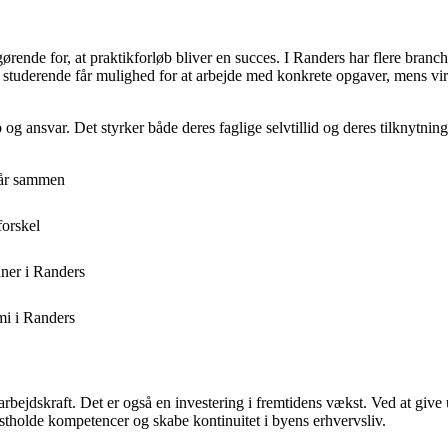
rende for, at praktikforløb bliver en succes. I Randers har flere branch
r og studerende får mulighed for at arbejde med konkrete opgaver, mens
b og ansvar. Det styrker både deres faglige selvtillid og deres tilknytning
går sammen
forskel
ner i Randers
mi i Randers
rbejdskraft. Det er også en investering i fremtidens vækst. Ved at give 
fastholde kompetencer og skabe kontinuitet i byens erhvervsliv.