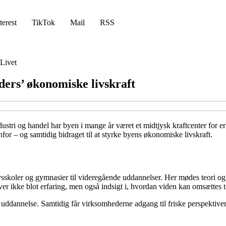
terest
TikTok
Mail
RSS
Livet
ders’ økonomiske livskraft
stri og handel har byen i mange år været et midtjysk kraftcenter for er
for – og samtidig bidraget til at styrke byens økonomiske livskraft.
vsskoler og gymnasier til videregående uddannelser. Her mødes teori og
 ikke blot erfaring, men også indsigt i, hvordan viden kan omsættes til 
e uddannelse. Samtidig får virksomhederne adgang til friske perspektive