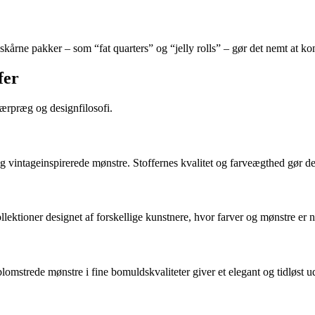
skårne pakker – som “fat quarters” og “jelly rolls” – gør det nemt at ko
fer
ærpræg og designfilosofi.
- og vintageinspirerede mønstre. Stoffernes kvalitet og farveægthed gø
lektioner designet af forskellige kunstnere, hvor farver og mønstre er 
mstrede mønstre i fine bomuldskvaliteter giver et elegant og tidløst u