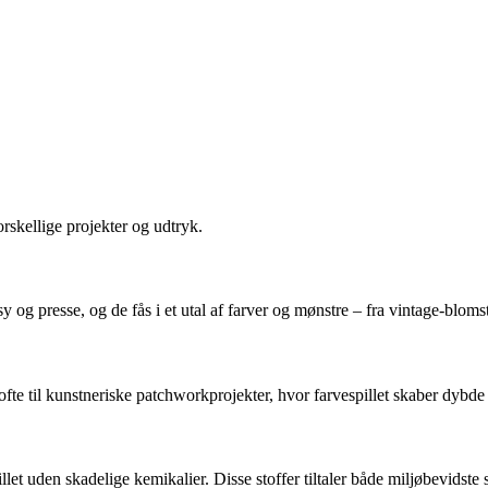
orskellige projekter og udtryk.
og presse, og de fås i et utal af farver og mønstre – fra vintage-blomste
ofte til kunstneriske patchworkprojekter, hvor farvespillet skaber dybde
let uden skadelige kemikalier. Disse stoffer tiltaler både miljøbevidste