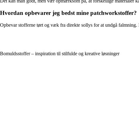
Det kan man godt, men vær opmærksom på, at forskellige materialer kan t
Hvordan opbevarer jeg bedst mine patchworkstoffer?
Opbevar stofferne tørt og væk fra direkte sollys for at undgå falmning. 
Bomuldsstoffer – inspiration til stilfulde og kreative løsninger