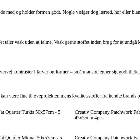
jde med og holder formen godt. Nogle vælger dog lærred, hør eller blandi
offet tåler vask uden at falme. Vask gerne stoffet inden brug for at und
vej kontraster i farver og former – små mønstre egner sig godt til deta
an være fine til øveprojekter, mens kvalitetsstoffer fra kendte brands o
Fat Quarter Turkis 50x57cm - 5
Creativ Company Patchwork Fab
45x55cm 4pcs.
Fat Quarter Midnat 50x57cm - 5
Creativ Company Patchwork Fab