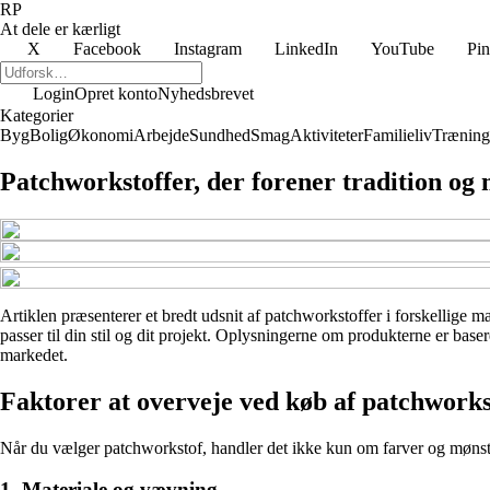
RP
At dele er kærligt
X
Facebook
Instagram
LinkedIn
YouTube
Pin
Login
Opret konto
Nyhedsbrevet
Kategorier
Byg
Bolig
Økonomi
Arbejde
Sundhed
Smag
Aktiviteter
Familieliv
Træning
Patchworkstoffer, der forener tradition og
Artiklen præsenterer et bredt udsnit af patchworkstoffer i forskellige ma
passer til din stil og dit projekt. Oplysningerne om produkterne er baser
markedet.
Faktorer at overveje ved køb af patchworks
Når du vælger patchworkstof, handler det ikke kun om farver og mønstre –
1. Materiale og vævning