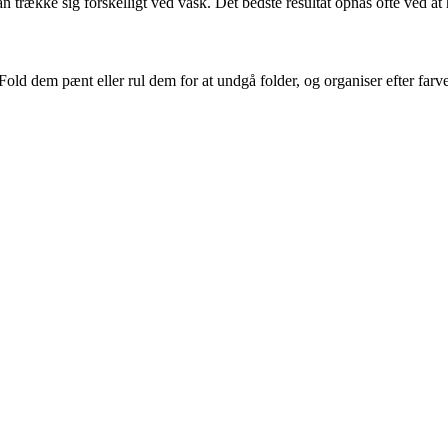
række sig forskelligt ved vask. Det bedste resultat opnås ofte ved at h
Fold dem pænt eller rul dem for at undgå folder, og organiser efter farv