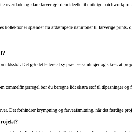
tte overflade og klare farver gør dem ideelle til nutidige patchworkproj
s kollektioner spænder fra afdæmpede naturtoner til farverige prints, 
of?
muldsstof. Det gør det lettere at sy præcise samlinger og sikrer, at proj
tommelfingerregel bør du beregne lidt ekstra stof til tilpasninger og f
farver. Det forhindrer krympning og farveafsmitning, når det færdige pro
projekt?