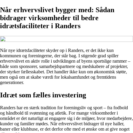
Når erhvervslivet bygger med: Sådan
bidrager virksomheder til bedre
idrætsfaciliteter i Randers
Når nye idrætsfaciliteter skyder op i Randers, er det ikke kun
kommunen og foreningerne, der står bag. I stigende grad spiller
erhvervslivet en aktiv rolle i udviklingen af byens sportslige rammer –
både som sponsorer, samarbejdspartnere og medskabere af projekter,
der styrker fællesskabet. Det handler ikke kun om økonomisk støtte,
men også om at skabe værdi for lokalsamfundet og fremtidens
generationer.
Idræt som fælles investering
Randers har en stærk tradition for foreningsliv og sport – fra fodbold
og håndbold til svømning og atletik. For mange virksomheder i
området er det naturligt at engagere sig i de miljøer, hvor medarbejdere,
kunder og familier mødes. Når erhvervslivet bidrager til nye haller,
baner eller klubhuse, er det derfor ofte med et ønske om at give noget