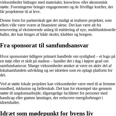
virksomheder bidrager med materialer, knowhow eller økonomisk
støtte. Foreningerne bringer engagementet og de frivillige kræfter, der
får projekterne til at leve.
Denne form for partnerskab gør det muligt at realisere projekter, som
ellers ville være svære at finansiere alene. Det kan være alt fra
renovering af eksisterende anlæg til etablering af nye, multifunktionelle
haller, der kan bruges af både skoler, klubber og borgere.
Fra sponsorat til samfundsansvar
Hvor sponsorater tidligere primært handlede om synlighed – et logo på
en trøje eller et skilt på stadion – handler det i dag i højere grad om
samfundsansvar. Mange virksomheder ønsker at være en aktiv del af
lokalsamfundets udvikling og ser idrætten som en oplagt platform for
det.
Ved at støtte lokale projekter kan virksomheder være med til at fremme
sundhed, inklusion og fællesskab. Det kan for eksempel ske gennem
støtte til ungdomsarbejde, tilgængelige faciliteter for personer med
handicap eller grønne løsninger, der reducerer energiforbruget i
idrætshaller.
Idræt som mødepunkt for byens liv