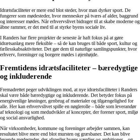
Idrætsfaciliteter er mere end blot steder, hvor man dyrker sport. De
fungerer som mødesteder, hvor mennesker på tværs af alder, baggrund
og interesser mødes. Når erhvervslivet bidrager til at skabe moderne og
åbne rammer, er det med til at styrke byens sociale liv.
I Randers har flere projekter de seneste år haft fokus på at gøre
idrætsanlæg mere fleksible – så de kan bruges til både sport, kultur og
fællesskabsaktiviteter. Det gør dem til naturlige samlingspunkter, hvor
erhverv, foreninger og borgere mødes i øjenhøjde.
Fremtidens idrætsfaciliteter – bæredygtige
og inkluderende
Fremadrettet peger udviklingen mod, at nye idrætsfaciliteter i Randers
skal være både bæredygtige og inkluderende. Det betyder fokus på
energivenlige løsninger, genbrug af materialer og tilgængelighed for
alle. Her kan erhvervslivet spille en nøglerolle – både som leverandør
af teknologi og som medudvikler af koncepter, der forener sport, miljø
og social ansvarlighed.
Når virksomheder, kommune og foreninger arbejder sammen, kan
resultatet blive mere end blot mursten og græsbaner. Det kan blive
levende mødesteder, der afspejler byens værdier og ambitioner – og